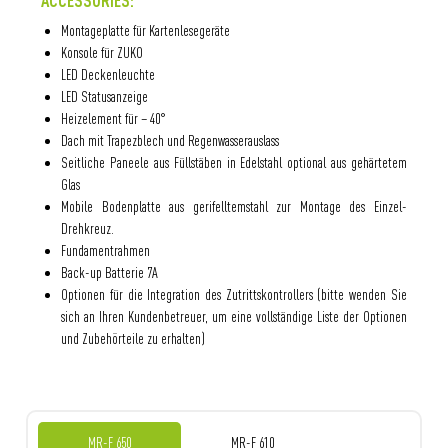
ACCESSORIES:
Montageplatte für Kartenlesegeräte
Konsole für ZUKO
LED Deckenleuchte
LED Statusanzeige
Heizelement für – 40°
Dach mit Trapezblech und Regenwasserauslass
Seitliche Paneele aus Füllstäben in Edelstahl optional aus gehärtetem
Glas
Mobile Bodenplatte aus gerifelltemstahl zur Montage des Einzel-
Drehkreuz.
Fundamentrahmen
Back-up Batterie 7A
Optionen für die Integration des Zutrittskontrollers (bitte wenden Sie
sich an Ihren Kundenbetreuer, um eine vollständige Liste der Optionen
und Zubehörteile zu erhalten)
MR-F 650
MR-F 610