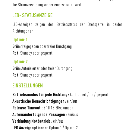
die Stromversorgung wieder eingeschaltet wird.
LED- STATUSANZEİGE
LED-Anzeigen zeigen den Betriebsstatus der Drehsperre in beiden
Richtungen an.
Option-1
Grün:
freigegeben oder freier Durchgang
Rot:
Standby oder gesperrt
Option-2
Grün:
Autorisierter oder freier Durchgang
Rot:
Standby oder gesperrt
EINSTELLUNGEN
Betriebsmodus für jede Richtung :
kontrolliert / frei/ gesperrt
Akustische Benachrichtigungen :
ein/aus
Release Timeout :
5-10-15-20 sekunden
Aufeinanderfolgende Passagen :
ein/aus
Verbindung Notbetrieb :
ein/aus
LED Anzeigeoptionen :
Option-1 / Option-2