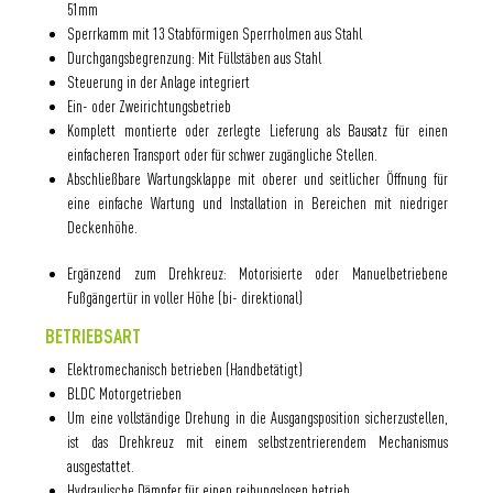
51mm
Sperrkamm mit 13 Stabförmigen Sperrholmen aus Stahl
Durchgangsbegrenzung: Mit Füllstäben aus Stahl
Steuerung in der Anlage integriert
Ein- oder Zweirichtungsbetrieb
Komplett montierte oder zerlegte Lieferung als Bausatz für einen
einfacheren Transport oder für schwer zugängliche Stellen.
Abschließbare Wartungsklappe mit oberer und seitlicher Öffnung für
eine einfache Wartung und Installation in Bereichen mit niedriger
Deckenhöhe.
Ergänzend zum Drehkreuz: Motorisierte oder Manuelbetriebene
Fußgängertür in voller Höhe (bi- direktional)
BETRIEBSART
Elektromechanisch betrieben (Handbetätigt)
BLDC Motorgetrieben
Um eine vollständige Drehung in die Ausgangsposition sicherzustellen,
ist das Drehkreuz mit einem selbstzentrierendem Mechanismus
ausgestattet.
Hydraulische Dämpfer für einen reibungslosen betrieb.