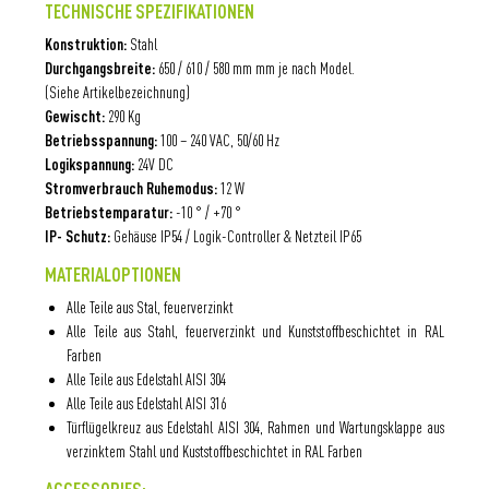
TECHNISCHE SPEZIFIKATIONEN
Konstruktion:
Stahl
Durchgangsbreite:
650 / 610 / 580 mm mm je nach Model.
(Siehe Artikelbezeichnung)
Gewischt:
290 Kg
Betriebsspannung:
100 – 240 VAC, 50/60 Hz
Logikspannung:
24V DC
Stromverbrauch Ruhemodus:
12 W
Betriebstemparatur:
-10 ° / +70 °
IP- Schutz:
Gehäuse IP54 / Logik-Controller & Netzteil IP65
MATERIALOPTIONEN
Alle Teile aus Stal, feuerverzinkt
Alle Teile aus Stahl, feuerverzinkt und Kunststoffbeschichtet in RAL
Farben
Alle Teile aus Edelstahl AISI 304
Alle Teile aus Edelstahl AISI 316
Türflügelkreuz aus Edelstahl AISI 304, Rahmen und Wartungsklappe aus
verzinktem Stahl und Kuststoffbeschichtet in RAL Farben