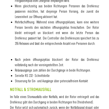
Freigabeimpuls vom Lesegerät empfangen wird.
Wenn gleichzeitig aus beiden Richtungen Personen das Drehkreuz
passieren möchten, hat diejenige Person Vorrang, die zuerst die
Leseeinheit zur Öffnung aktiviert hat.
Mehrfachöffnung: Während eines öffnungszykluses, kann eine weitere
Person bereits den nächsten öffnungszyklus freischalten. Der Rotor
bleibt entriegelt un blockiert erst wenn die letzte Person das
Drehkreuz passiert hat. Die Controller des Drehkreuzes speichert bis zu
255 Releases und lässt die entsprechende Anzahl von Personen durch.
Nach jedem öffnungszyklus blockiert der Rotor das Drehkreuz
vollständig nach der voreingestellten Zeit.
Relaisausgänge zum zählen der Durchgänge in beide Richtungen.
Serielle RS 232- Schnittstelle
Steuerung für Ein- und Ausgänge über potenzialfreiem Kontakt
NOTFALL & STROMAUSFALL
Im Falle eines Stomausfalls oder Notfalls, wird der Rotor entriegelt und das
Drehkreuz gibt den Durchgang in beiden Richtungen frei (freidrehend).
Der Rotor setzt sich automatisch zurück, wenn der Notfallsignal stoppt oder